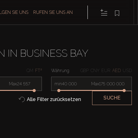
LGEN SIE UNS
RUFEN SIE UNS AN
 IN BUSINESS BAY
QM
FT²
Währung
GBP
CNY
EUR
AED
USD
Max
min
Max
SUCHE
Alle Filter zurücksetzen