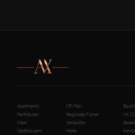
Apartments
Off-Plan
Bautr
Penthäuser
Regionale Führer
AX C
Villen
Verkaufen
Bewer
Stadthäusern
Miete
Karrie