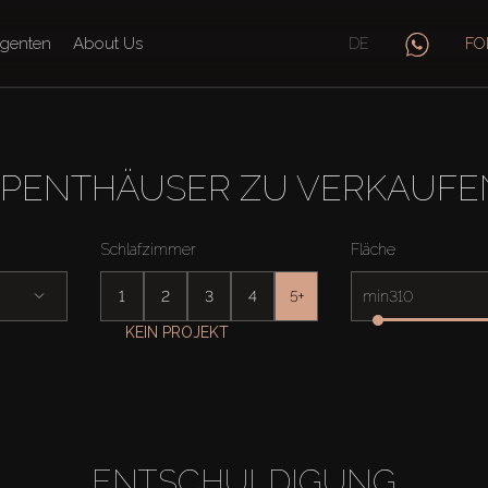
genten
About Us
DE
FO
PENTHÄUSER ZU VERKAUFEN
Schlafzimmer
Fläche
1
2
3
4
5+
min
KEIN PROJEKT
ENTSCHULDIGUNG