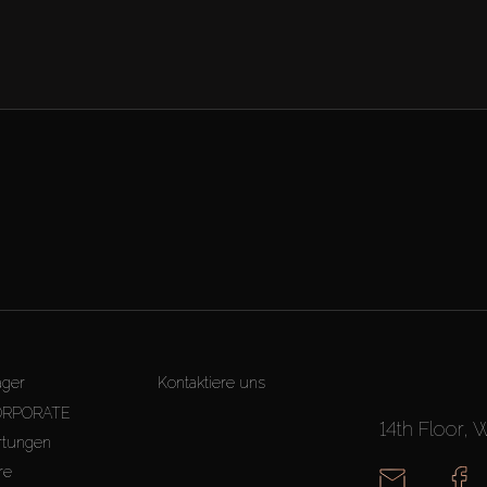
äger
Kontaktiere uns
ORPORATE
14th Floor, 
tungen
re