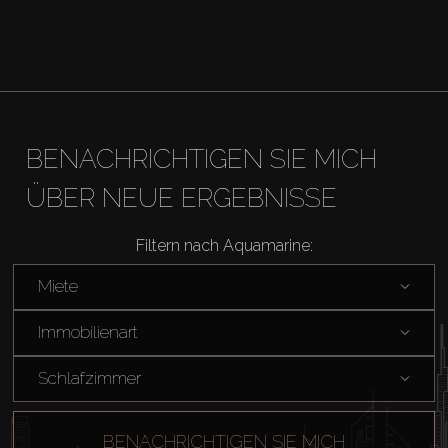
Kaufen
Miete
BENACHRICHTIGEN SIE MICH
Verkaufen
ÜBER NEUE ERGEBNISSE
Off-Plan
Filtern nach Aquamarine:
Miete
Agenten
Immobilienart
About Us
Schlafzimmer
BENACHRICHTIGEN SIE MICH