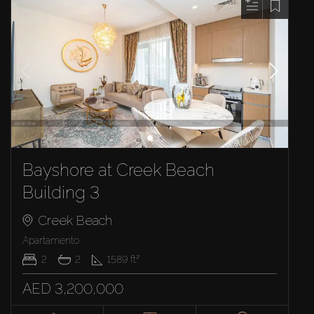
Bayshore at Creek Beach
Building 3
Creek Beach
Apartamento
2
2
1589
ft²
AED 3,200,000