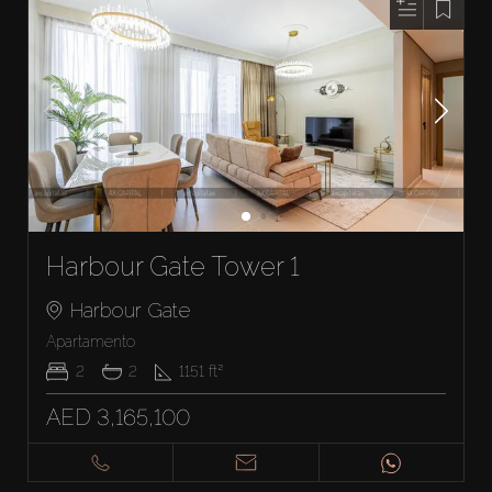
Harbour Gate Tower 1
Harbour Gate
Apartamento
2
2
1151
ft²
AED 3,165,100