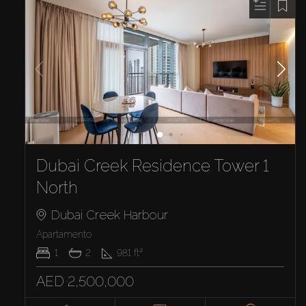
Dubai Creek Residence Tower 1
North
Dubai Creek Harbour
Apartamento
1
2
981
ft²
AED 2,500,000