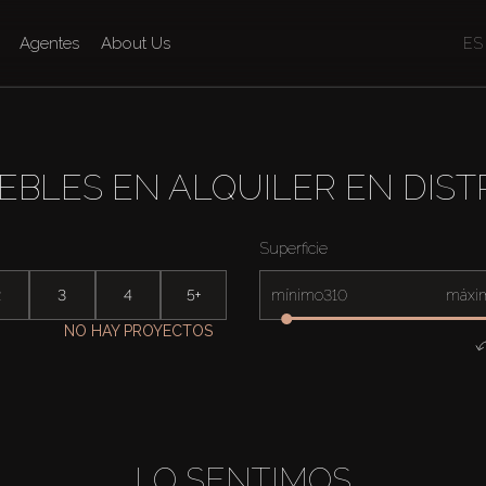
Agentes
About Us
ES
BLES EN ALQUILER EN DISTR
Superficie
2
3
4
5+
mínimo
máxi
NO HAY PROYECTOS
LO SENTIMOS