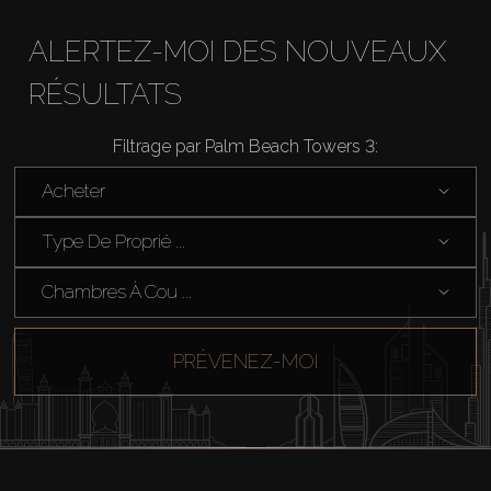
ALERTEZ-MOI DES NOUVEAUX
RÉSULTATS
Filtrage par Palm Beach Towers 3:
Acheter
Acheter
Louer
Type De Proprié ...
Chambres À Cou ...
Vendre
Hors Plan
PRÉVENEZ-MOI
Agents