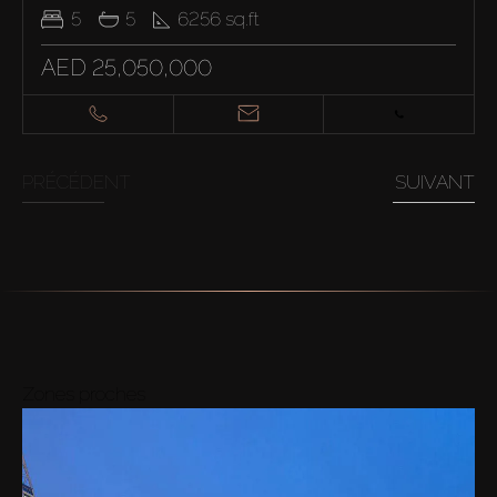
5
5
6256
sq.ft
AED 25,050,000
PRÉCÉDENT
SUIVANT
Zones proches