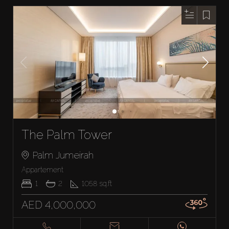
The Palm Tower
Palm Jumeirah
Appartement
1
2
1058
sq.ft
AED 4,000,000