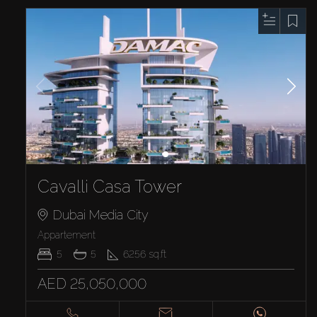
Cavalli Casa Tower
Dubai Media City
Appartement
5
5
6256
sq.ft
AED 25,050,000