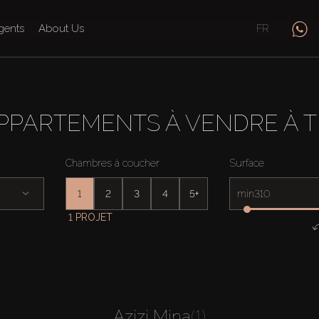
gents
About Us
FR
PPARTEMENTS À VENDRE À 
Chambres à coucher
Surface
1
2
3
4
5+
min
1 PROJET
Azizi Mina
(1)