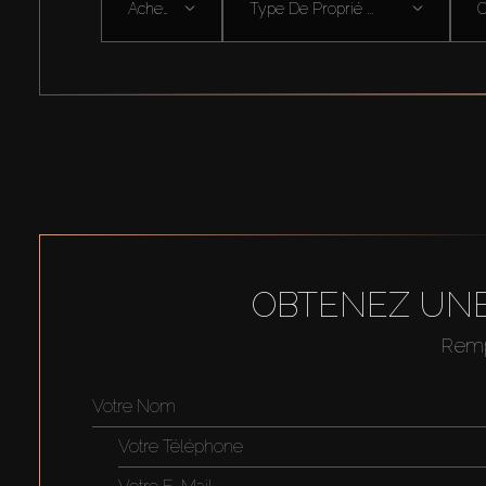
Acheter
Type De Proprié ...
OBTENEZ UNE
Rempl