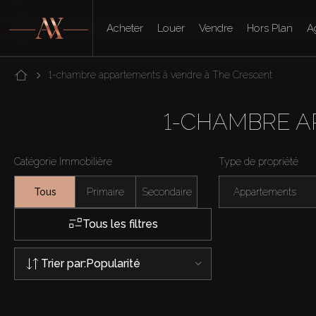
Acheter
Louer
Vendre
Hors Plan
A
1-chambre appartements à vendre à The Crescent
1-CHAMBRE A
Catégorie Immobilière
Type de propriété
Tous
Primaire
Secondaire
Appartements
Tous les filtres
Trier par:
Popularité