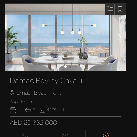
Damac Bay by Cavalli
Emaar Beachfront
Appartement
4
6
4295
sq.ft
AED 20,832,000