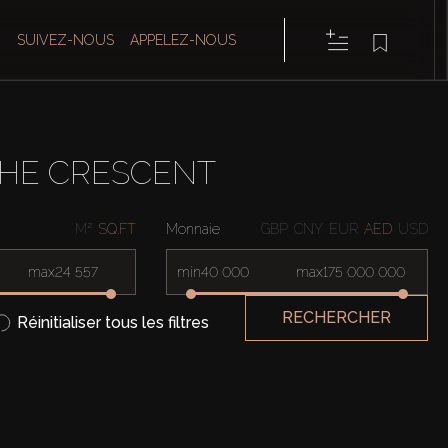
SUIVEZ-NOUS
APPELEZ-NOUS
THE CRESCENT
M²
SQ.FT
Monnaie
GBP
CNY
EUR
AED
USD
max
min
max
RECHERCHER
Réinitialiser tous les filtres