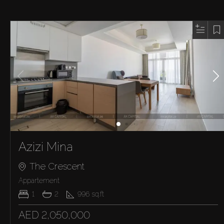
Azizi Mina
The Crescent
Appartement
1
2
996
sq.ft
AED 2,050,000