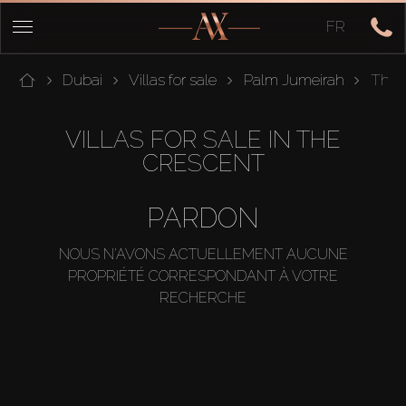
FR
Dubai
Villas for sale
Palm Jumeirah
The 
VILLAS FOR SALE IN THE
CRESCENT
PARDON
NOUS N'AVONS ACTUELLEMENT AUCUNE
PROPRIÉTÉ CORRESPONDANT À VOTRE
RECHERCHE