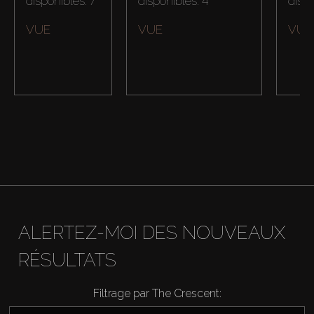
disponibles: 7
disponibles: 4
dispo
VUE
VUE
VUE
ALERTEZ-MOI DES NOUVEAUX
Acheter
RÉSULTATS
Louer
Filtrage par The Crescent: