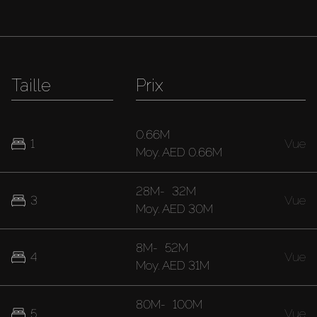
Taille
Prix
0.66M
1
Vue
Moy.
AED 0.66M
28M
-
32M
3
Vue
Moy.
AED 30M
8M
-
52M
4
Vue
Moy.
AED 31M
80M
-
100M
5
Vue