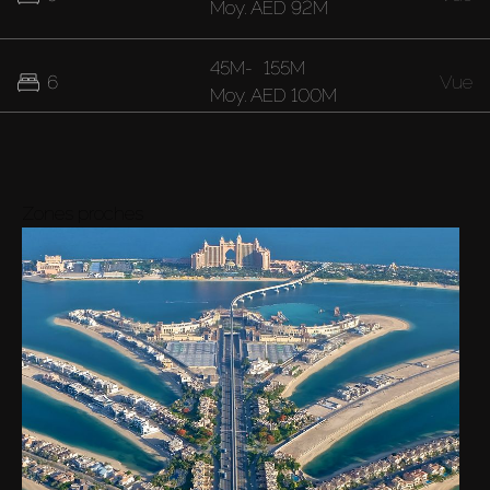
Moy.
AED 92M
45M
-
155M
6
Vue
Moy.
AED 100M
59M
-
170M
7
Vue
Moy.
AED 111M
Zones proches