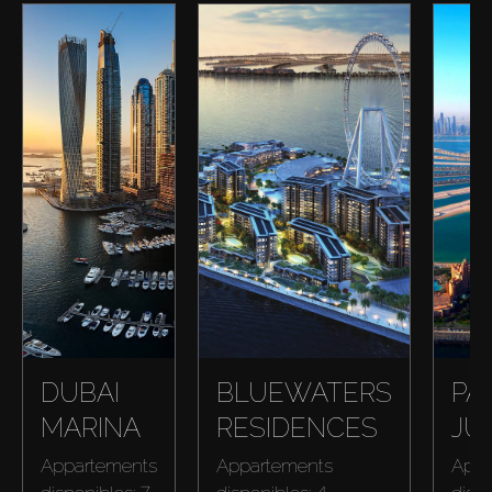
DUBAI
BLUEWATERS
PA
MARINA
RESIDENCES
JU
Appartements
Appartements
Appa