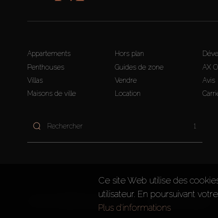
Appartements
Hors plan
Déve
Penthouses
Guides de zone
AX 
Villas
Vendre
Avis
Maisons de ville
Location
Carri
1
Ce site Web utilise des cookie
utilisateur. En poursuivant votr
AX CAPITAL ©2026 Tous droits réservés
Conditions d'utilisation
Plus d'informations