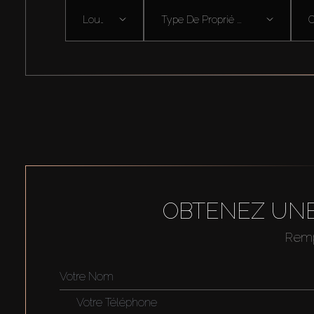
Louer
Type De Proprié ...
OBTENEZ UNE
Rempl