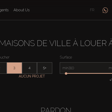
gents
About Us
FR
MAISONS DE VILLE À LOUER 
oucher
Surface
2
3
4
5+
min
m
AUCUN PROJET
PARDON