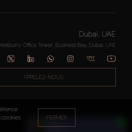
Dubai, UAE
Westburry Office Tower, Business Bay, Dubai, UAE
APPELEZ-NOUS
périence
s cookies.
FERMER
Daria
En ligne