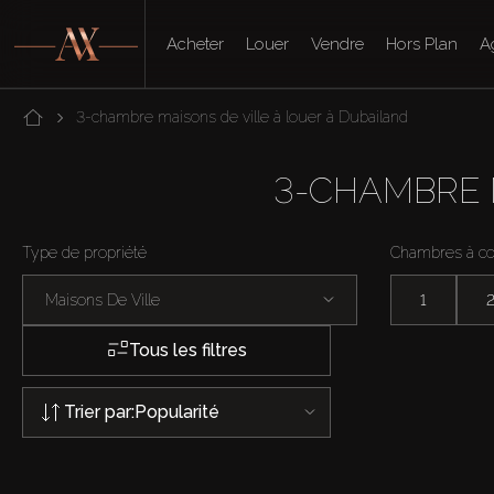
Acheter
Louer
Vendre
Hors Plan
A
3-chambre maisons de ville à louer à Dubailand
3-CHAMBRE 
Type de propriété
Chambres à c
Maisons De Ville
1
Tous les filtres
Trier par:
Popularité