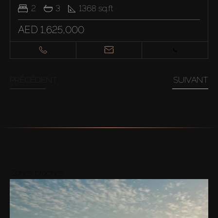
2
3
1368
sq.ft
AED 1,625,000
PRÉCÉDENT
SUIVANT
Zones proches