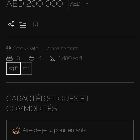
AED 200,000
AED
Creek Gate
Appartement
3
4
1,480 sq.ft
sq.ft
m²
CARACTÉRISTIQUES ET
COMMODITÉS
Aire de jeux pour enfants