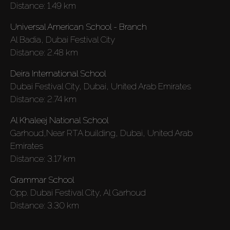
Louer
Distance:
1.49 km
Universal American School - Branch
Vendre
Al Badia, Dubai Festival City
Distance:
2.48 km
Hors Plan
Deira International School
Dubai Festival City, Dubai, United Arab Emirates
Agents
Distance:
2.74 km
Al Khaleej National School
About Us
Garhoud,Near RTA building, Dubai, United Arab
Emirates
Distance:
3.17 km
Grammar School
Opp. Dubai Festival City, Al Garhoud
Distance:
3.30 km