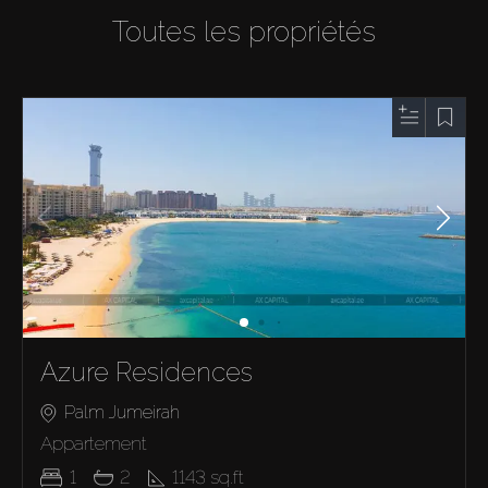
Toutes les propriétés
Azure Residences
Palm Jumeirah
Appartement
1
2
1143
sq.ft