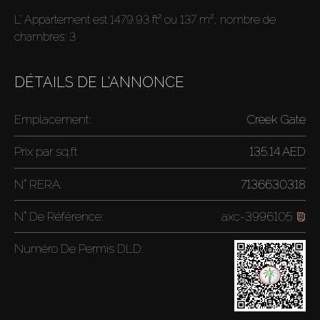
L’ Appartement est 1479.93 ft² ou 137 m², nombre de
chambres: 3
DÉTAILS DE L'ANNONCE
Emplacement:
Creek Gate
Prix par
sq.ft
135.14 AED
N° RERA:
7136630318
N° De Référence:
axc-3996105
Numéro De Permis DLD: