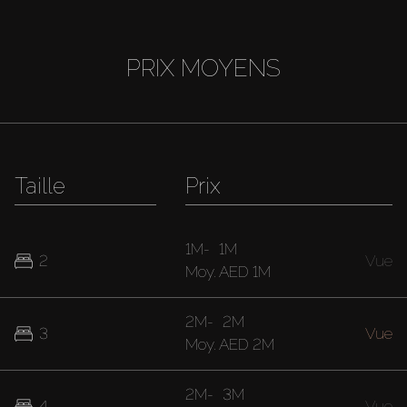
PRIX MOYENS
Taille
Prix
1M
-
1M
2
Vue
Moy.
AED 1M
2M
-
2M
3
Vue
Moy.
AED 2M
2M
-
3M
4
Vue