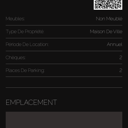
Meubles:
Non Meublé
Type De Propriété:
Maison De Ville
Période De Location:
Annuel
Chèques:
2
Places De Parking:
2
EMPLACEMENT