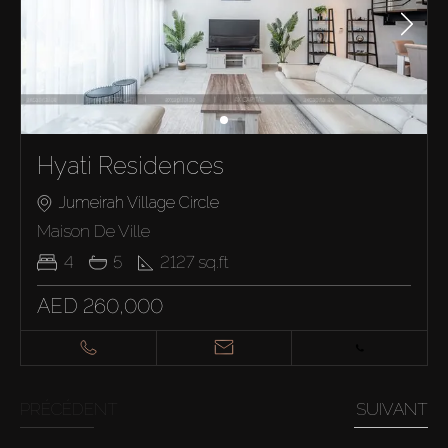
Hyati Residences
Jumeirah Village Circle
Maison De Ville
4
5
2127
sq.ft
AED 260,000
PRÉCÉDENT
SUIVANT