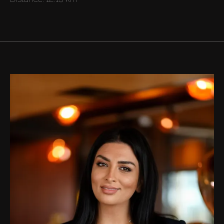
Acheter
Louer
Vendre
Hors Plan
Agents
About Us