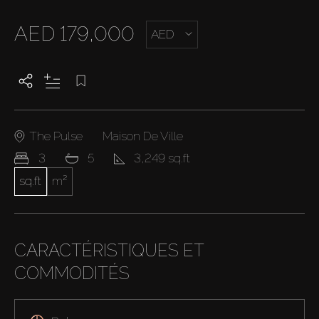
AED 179,000
AED
The Pulse
Maison De Ville
3
5
3,249 sq.ft
sq.ft
m²
CARACTÉRISTIQUES ET
COMMODITÉS