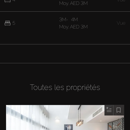
Moy.
AED 3M
3M
-
4M
5
Vue
Moy.
AED 3M
Toutes les propriétés