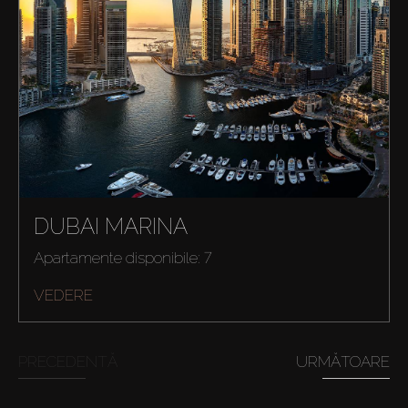
Cumpărați
Închiriați
DUBAI MARINA
Apartamente disponibile: 7
Vânzare
VEDERE
Off-Plan
PRECEDENTĂ
URMĂTOARE
Agenți