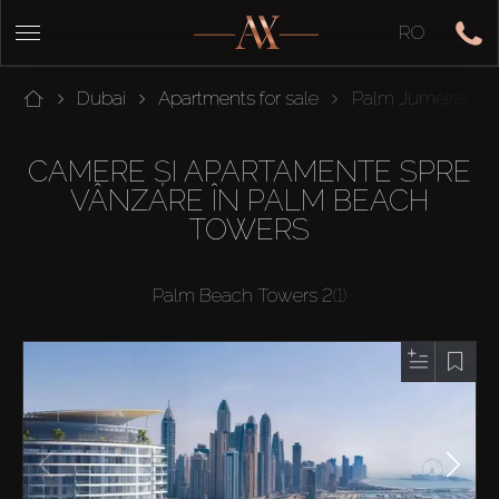
RO
Dubai
Apartments for sale
Palm Jumeirah
CAMERE ȘI APARTAMENTE SPRE
VÂNZARE ÎN PALM BEACH
TOWERS
Palm Beach Towers 2
(1)