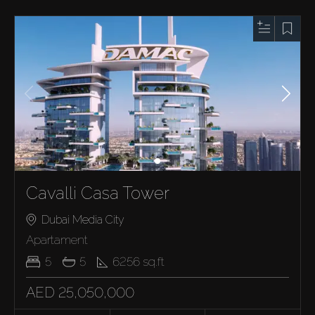
Cavalli Casa Tower
Dubai Media City
Apartament
5
5
6256
sq.ft
AED 25,050,000