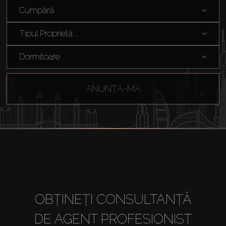
Off-Plan
Cumpără
Tipul Proprietă ...
Agenți
Dormitoare
About Us
ANUNȚA-MA
OBȚINEȚI CONSULTANȚĂ
DE AGENT PROFESIONIST