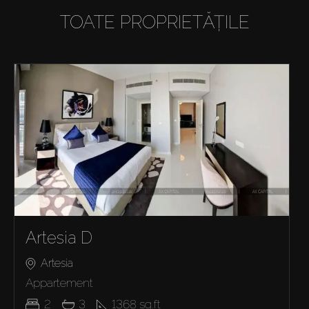
TOATE PROPRIETĂȚILE
Artesia D
Artesia
Appartement
2
3
1368
sq.ft