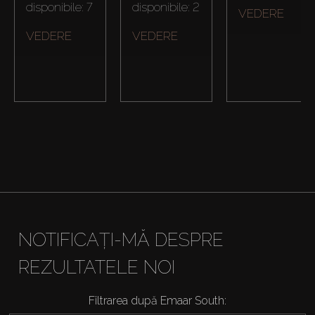
disponibile: 7
disponibile: 2
VEDERE
VEDERE
VEDERE
Cumpărați
NOTIFICAȚI-MĂ DESPRE
Închiriați
REZULTATELE NOI
Vânzare
Filtrarea după Emaar South: