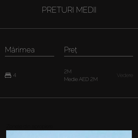
PRETURI MEDII
Mărimea
Preț
2M
4
Vedere
Medie
AED 2M
Zonele din apropiere