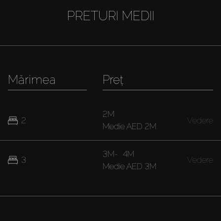
PRETURI MEDII
Mărimea
Preț
2M
2
Vedere
Medie
AED 2M
3M
-
4M
3
Vedere
Medie
AED 3M