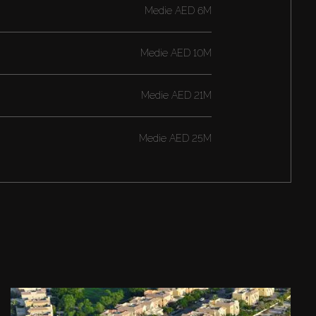
Medie
AED 6M
Medie
AED 10M
Medie
AED 21M
Medie
AED 25M