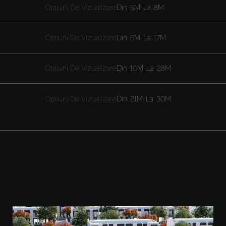
Opțiuni De Vizualizare
Din
5M
La
8M
Opțiuni De Vizualizare
Din
6M
La
17M
Opțiuni De Vizualizare
Din
10M
La
28M
Opțiuni De Vizualizare
Din
21M
La
30M