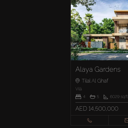
Alaya Gardens
Tilal Al Ghaf
Vilă
4
5
6029
sq.ft
AED 14,500,000