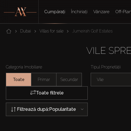
Cumpărați
Închiriați
Vânzare
Off-Pla
Dubai
Villas for sale
Jumeirah Golf Estates
VILE SPR
Categoria Imobiliare
Tipul Proprietății
Toate
Primar
Secundar
Vile
Toate filtrele
Filtrează după:
Popularitate