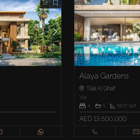
Alaya Gardens
Tilal Al Ghaf
Vilă
4
5
6507
sq.ft
AED 13,500,000