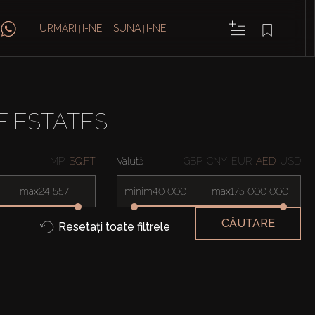
URMĂRIȚI-NE
SUNAȚI-NE
F ESTATES
MP
SQ.FT
Valută
GBP
CNY
EUR
AED
USD
max
minim
max
CĂUTARE
Resetați toate filtrele