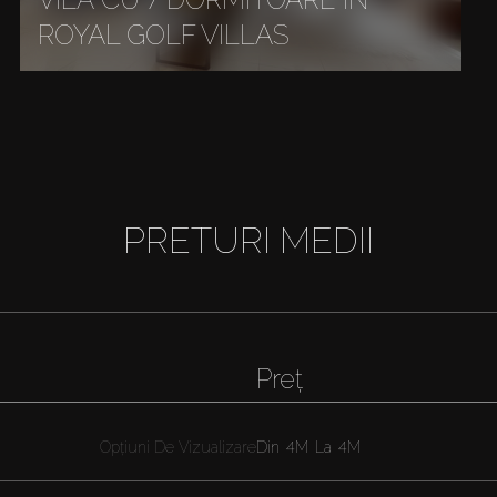
ROYAL GOLF VILLAS
PRETURI MEDII
Preț
Opțiuni De Vizualizare
Din
4M
La
4M