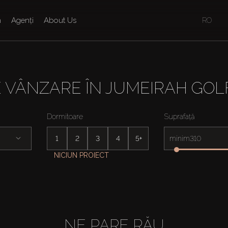
n
Agenți
About Us
RO
E VÂNZARE ÎN JUMEIRAH GOL
Dormitoare
Suprafață
1
2
3
4
5+
minim
NICIUN PROIECT
NE PARE RĂU