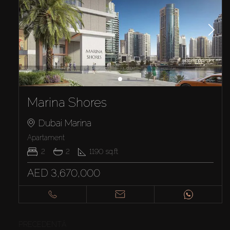
Marina Shores
Dubai Marina
Apartament
2
2
1190
sq.ft
AED 3,670,000
PRECEDENTĂ