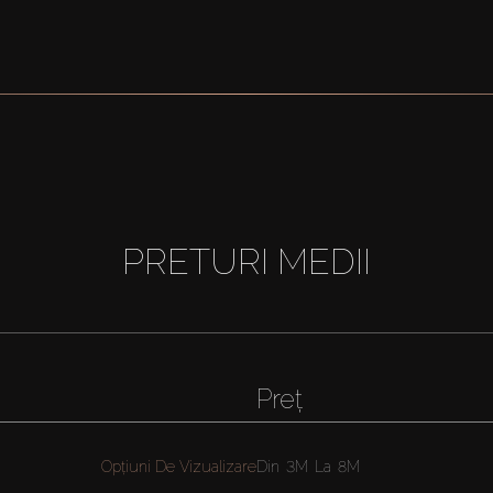
PRETURI MEDII
Preț
Opțiuni De Vizualizare
Din
3M
La
8M