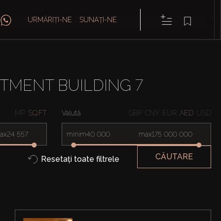
URMĂRIȚI-NE
SUNAȚI-NE
RTMENT BUILDING 7
MP
SQ.FT
Valută
GBP
CNY
EUR
AED
USD
ax
minim
max
CĂUTARE
Resetați toate filtrele