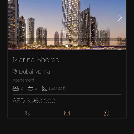
Marina Shores
Dubai Marina
Apartament
2
2
1190
sq.ft
AED 3,950,000