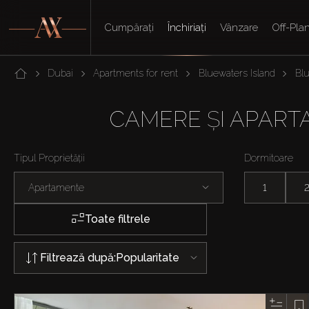
Cumpărați
Închiriați
Vânzare
Off-Pla
Dubai
Apartments for rent
Bluewaters Island
Bl
CAMERE ȘI APARTA
Tipul Proprietății
Dormitoare
Apartamente
1
Toate filtrele
Filtrează după:
Popularitate