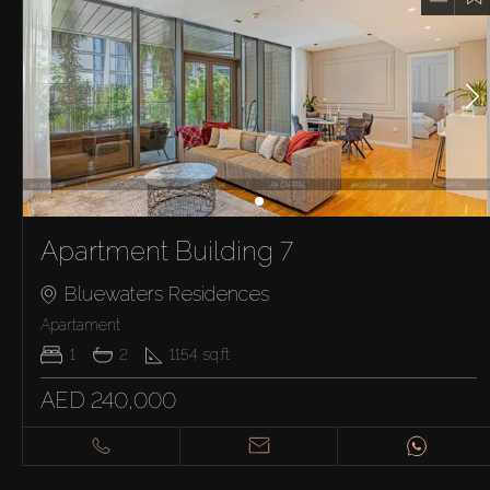
Apartment Building 7
Bluewaters Residences
Apartament
1
2
1154
sq.ft
AED 240,000