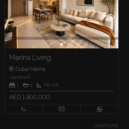
Marina Living
Dubai Marina
Apartament
1
2
736
sq.ft
AED 1,900,000
URMĂTOARE