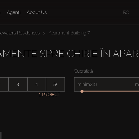
n
Agenți
About Us
RO
uewaters Residences
Apartment Building 7
MENTE SPRE CHIRIE ÎN APA
Suprafață
2
3
4
5+
minim
m
1 PROIECT