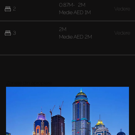
0.87M
-
2M
2
Vedere
Medie
AED 1M
2M
3
Vedere
Medie
AED 2M
Zonele din apropiere