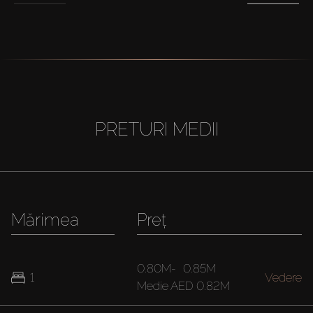
PRETURI MEDII
Mărimea
Preț
0.80M
-
0.85M
1
Vedere
Medie
AED 0.82M