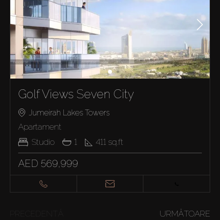
Golf Views Seven City
Jumeirah Lakes Towers
Apartament
Studio
1
411
sq.ft
AED 569,999
PRECEDENTĂ
URMĂTOARE