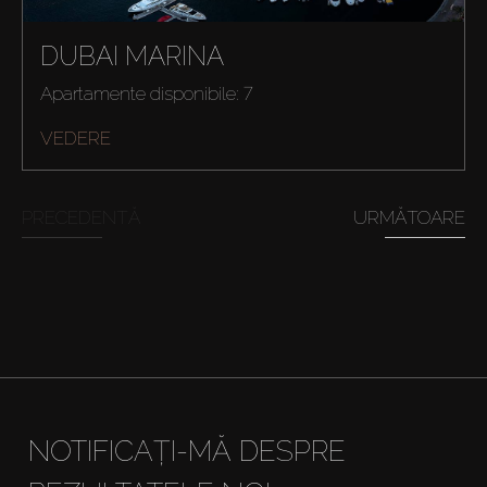
DUBAI MARINA
Cumpărați
Apartamente disponibile: 7
VEDERE
Închiriați
Vânzare
PRECEDENTĂ
URMĂTOARE
Off-Plan
Agenți
About Us
NOTIFICAȚI-MĂ DESPRE