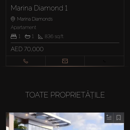
Marina Diamond 1
Marina Diamonds
Apartament
1
1
836
sq.ft
AED 70,000
TOATE PROPRIETĂȚILE