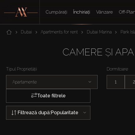
Cumpărați
Închiriați
Vânzare
Off-Pla
Dubai
Apartments for rent
Dubai Marina
Park Is
CAMERE ȘI APA
Tipul Proprietății
Dormitoare
Apartamente
1
Toate filtrele
Filtrează după:
Popularitate