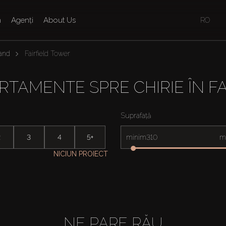
n
Agenți
About Us
RO
land
Fairfield Tower
RTAMENTE SPRE CHIRIE ÎN F
Suprafață
2
3
4
5+
minim
m
NICIUN PROIECT
NE PARE RĂU