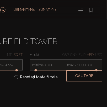
URMĂRIȚI-NE
SUNAȚI-NE
AIRFIELD TOWER
MP
SQ.FT
Valută
GBP
CNY
EUR
AED
USD
ax
minim
max
CĂUTARE
Resetați toate filtrele