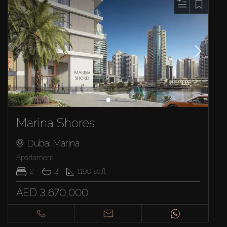
Marina Shores
Dubai Marina
Apartament
2
2
1190
sq.ft
AED 3,670,000