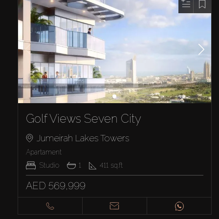
Golf Views Seven City
Jumeirah Lakes Towers
Apartament
Studio
1
411
sq.ft
AED 569,999