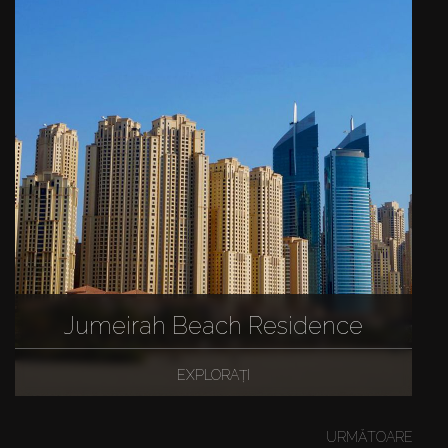
Jumeirah Beach Residence
EXPLORAȚI
URMĂTOARE