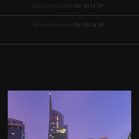
Opțiuni De Vizualizare
Din
1M
La
2M
Opțiuni De Vizualizare
Din
2M
La
3M