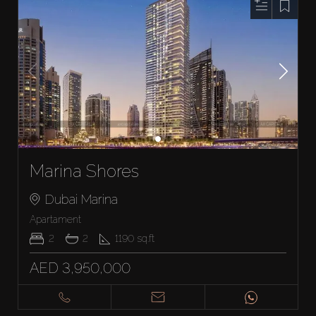
Marina Shores
Dubai Marina
Apartament
2
2
1190
sq.ft
AED 3,950,000