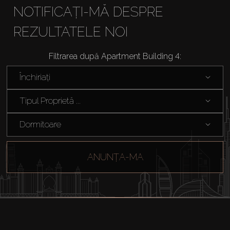
NOTIFICAȚI-MĂ DESPRE
REZULTATELE NOI
Cumpărați
Filtrarea după Apartment Building 4:
Închiriați
Închiriați
Tipul Proprietă ...
Vânzare
Dormitoare
Off-Plan
ANUNȚA-MA
Agenți
About Us