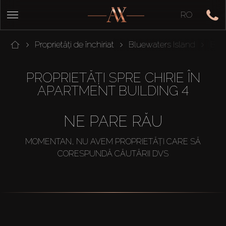
RO
Proprietăți de închiriat
Bluewaters Island
Blu
PROPRIETĂȚI SPRE CHIRIE ÎN
APARTMENT BUILDING 4
NE PARE RĂU
MOMENTAN, NU AVEM PROPRIETĂȚI CARE SĂ
CORESPUNDĂ CĂUTĂRII DVS