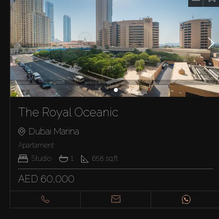
The Royal Oceanic
Dubai Marina
Apartament
Studio
1
658
sq.ft
AED 60,000