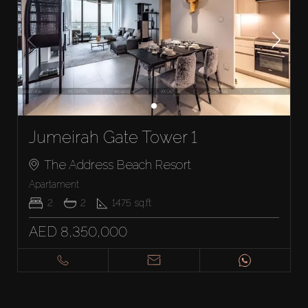
Jumeirah Gate Tower 1
The Address Beach Resort
Apartament
2
2
1475
sq.ft
AED 8,350,000