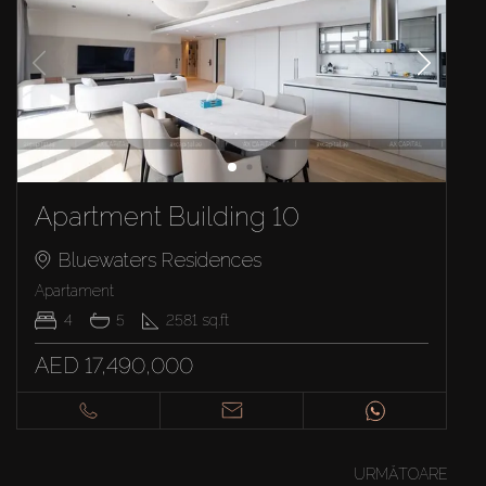
Apartment Building 10
Bluewaters Residences
Apartament
4
5
2581
sq.ft
AED 17,490,000
URMĂTOARE