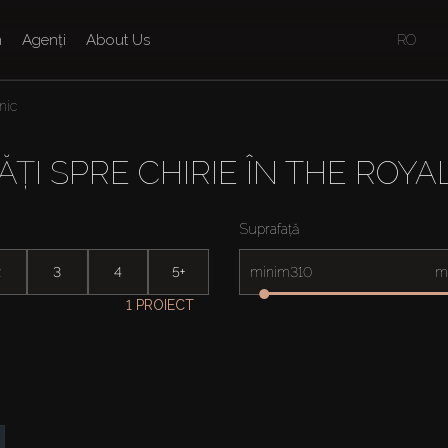
n
Agenți
About Us
RO
nic
ȚI SPRE CHIRIE ÎN THE ROY
Suprafață
2
3
4
5+
minim
m
1 PROIECT