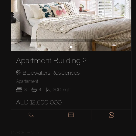
Apartment Building 2
Bluewaters Residences
Apartament
3
4
2061
sq.ft
AED 12,500,000
PRECEDENTĂ