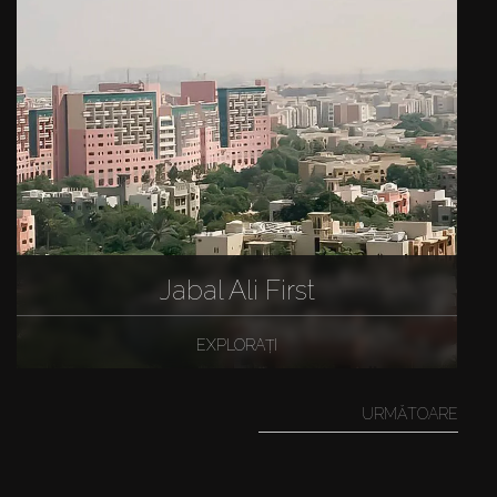
Jabal Ali First
EXPLORAȚI
URMĂTOARE