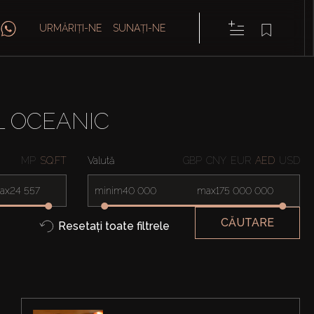
URMĂRIȚI-NE
SUNAȚI-NE
AL OCEANIC
MP
SQ.FT
Valută
GBP
CNY
EUR
AED
USD
ax
minim
max
CĂUTARE
Resetați toate filtrele