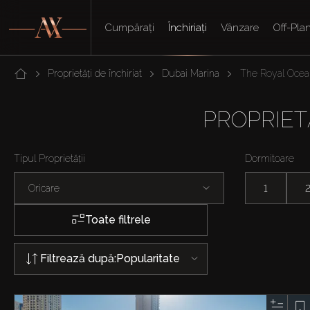
Cumpărați
Închiriați
Vânzare
Off-Pla
Proprietăți de închiriat
Dubai Marina
The Royal Ocea
PROPRIETĂ
Tipul Proprietății
Dormitoare
Oricare
1
Toate filtrele
Filtrează după:
Popularitate