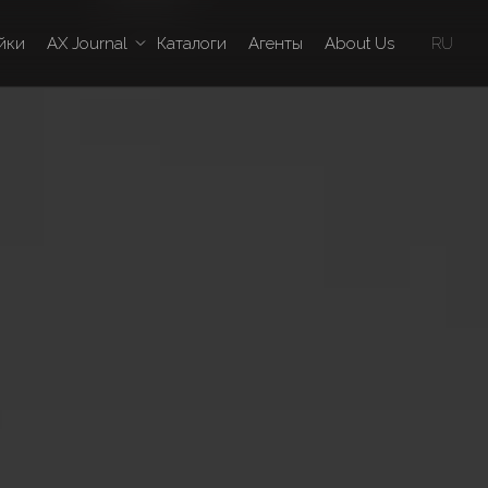
йки
AX Journal
Каталоги
Агенты
About Us
RU