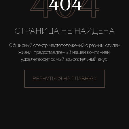
Новостройки
AX Journal
СТРАНИЦА НЕ НАЙДЕНА
Каталоги
Обширный спектр местоположений с разным стилем
жизни, предоставляемый нашей компанией,
удовлетворит самый взыскательный вкус.
Агенты
ВЕРНУТЬСЯ НА ГЛАВНУЮ
About Us