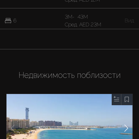
3M
-
43M
6
Вид
Cред.
AED 23M
16M
-
42M
7
Вид
Cред.
AED 29M
Недвижимость поблизости