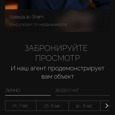
Azeeza al-Sham
Консультант по недвижимости
ЗАБРОНИРУЙТЕ 
ПРОСМОТР
И наш агент продемонстрирует
вам объект
ЛИЧНО
ВИДЕО ЧАТ
пт, 7 авг.
сб, 8 авг.
вс, 9 авг.
пн, 