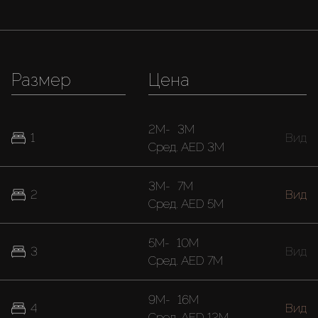
Размер
Цена
2M
-
3M
1
Вид
Cред.
AED 3M
3M
-
7M
2
Вид
Cред.
AED 5M
5M
-
10M
3
Вид
Cред.
AED 7M
9M
-
16M
4
Вид
Cред.
AED 12M