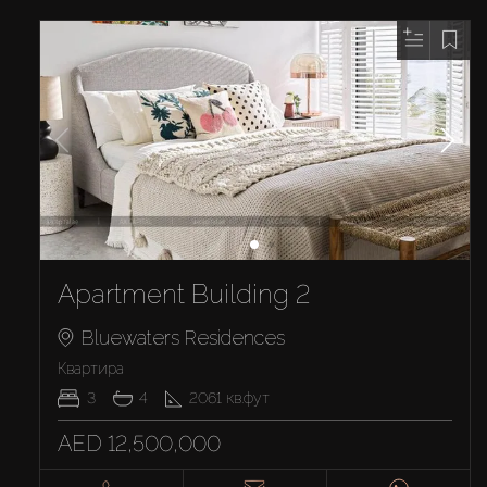
Apartment Building 2
Bluewaters Residences
Квартира
3
4
2061
кв.фут
AED 12,500,000