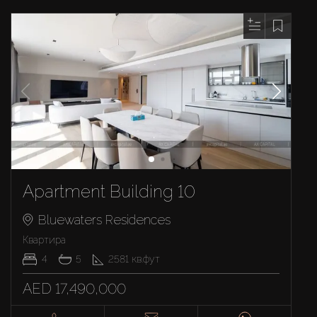
Apartment Building 10
Bluewaters Residences
Квартира
4
5
2581
кв.фут
AED 17,490,000