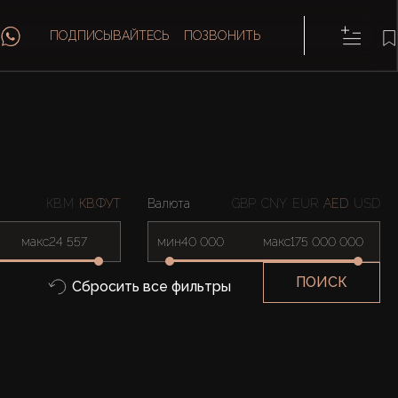
ПОДПИСЫВАЙТЕСЬ
ПОЗВОНИТЬ
КВ.М
КВ.ФУТ
Валюта
GBP
CNY
EUR
AED
USD
макс
мин
макс
ПОИСК
Сбросить все фильтры