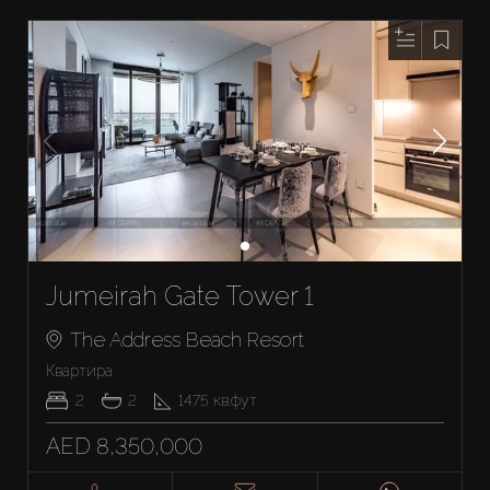
Jumeirah Gate Tower 1
The Address Beach Resort
Квартира
2
2
1475
кв.фут
AED 8,350,000