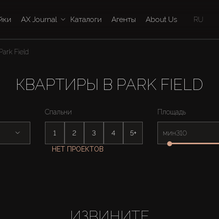
йки
AX Journal
Каталоги
Агенты
About Us
RU
Park Field
КВАРТИРЫ В PARK FIELD
Спальни
Площадь
1
2
3
4
5+
мин
НЕТ ПРОЕКТОВ
ИЗВИНИТЕ