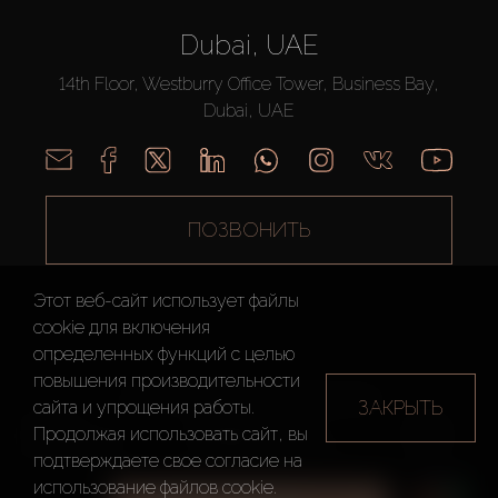
Dubai, UAE
14th Floor, Westburry Office Tower, Business Bay,
Dubai, UAE
ПОЗВОНИТЬ
Этот веб-сайт использует файлы
cookie для включения
определенных функций c целью
повышения производительности
AX CAPITAL ©2026 Все Права Защищены
ЗАКРЫТЬ
сайта и упрощения работы.
Условия
Политика
Карта
Продолжая использовать сайт, вы
использования
конфиденциальности
сайта
подтверждаете свое согласие на
использование файлов cookie.