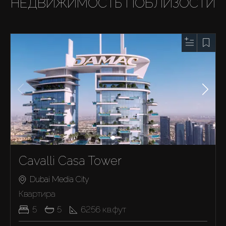
НЕДВИЖИМОСТЬ ПОБЛИЗОСТИ
Cavalli Casa Tower
Dubai Media City
Квартира
5
5
6256
кв.фут