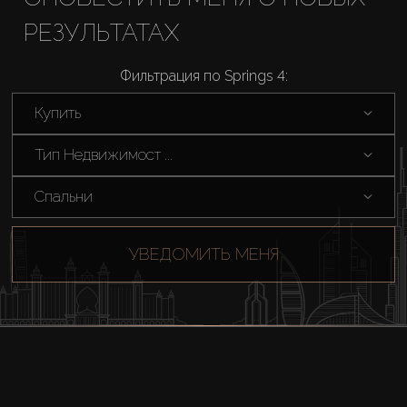
РЕЗУЛЬТАТАХ
Аренда
Фильтрация по Springs 4:
Продажа
Купить
Новостройки
Тип Недвижимост ...
AX Journal
Спальни
Каталоги
УВЕДОМИТЬ МЕНЯ
Агенты
About Us