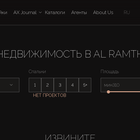
йки
AX Journal
Каталоги
Агенты
About Us
RU
НЕДВИЖИМОСТЬ В AL RAMT
Спальни
Площадь
1
2
3
4
5+
мин
НЕТ ПРОЕКТОВ
ИЗВИНИТЕ