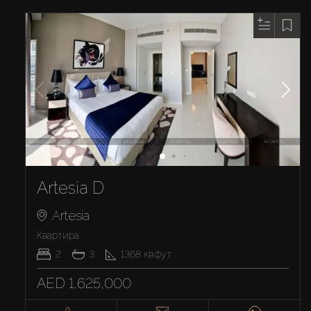
Artesia D
Artesia
Квартира
2
3
1368
кв.фут
AED 1,625,000