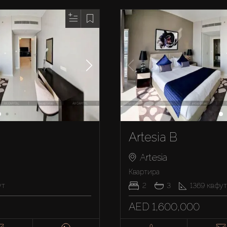
Artesia B
Artesia
Квартира
ут
2
3
1369
кв.фут
AED 1,600,000