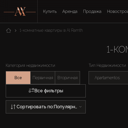
Купить
Аренда
Продажа
Новостро
1-комнатные квартиры в Al Ramth
1-К
Категория недвижимости
Тип Недвижимости
Все
Первичная
Вторичная
Apartamentos
Все фильтры
Сортировать по:
Популярности