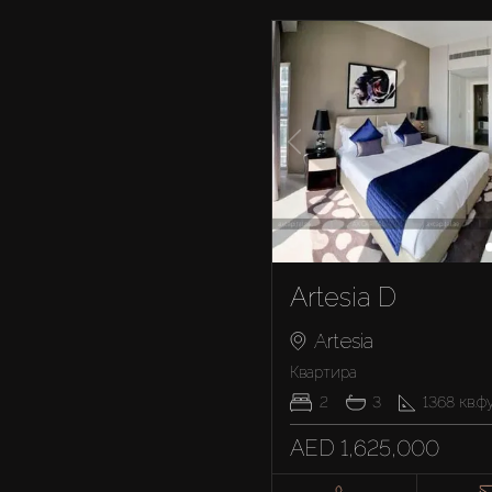
Artesia D
Artesia
Квартира
2
3
1368
кв.ф
AED 1,625,000