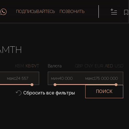
ПОДПИСЫВАЙТЕСЬ
ПОЗВОНИТЬ
AMTH
КВ.М
КВ.ФУТ
Валюта
GBP
CNY
EUR
AED
USD
макс
мин
макс
ПОИСК
Сбросить все фильтры