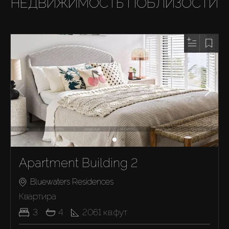
НЕДВИЖИМОСТЬ ПОБЛИЗОСТИ
Apartment Building 2
Bluewaters Residences
Квартира
3
4
2061
кв.фут