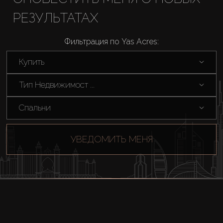
РЕЗУЛЬТАТАХ
Купить
Фильтрация по Yas Acres:
Аренда
Купить
Продажа
Тип Недвижимост ...
Новостройки
Спальни
AX Journal
УВЕДОМИТЬ МЕНЯ
Каталоги
Агенты