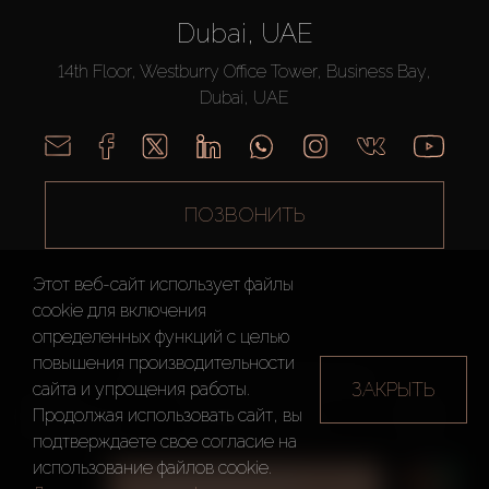
Dubai, UAE
14th Floor, Westburry Office Tower, Business Bay,
Dubai, UAE
ПОЗВОНИТЬ
Этот веб-сайт использует файлы
cookie для включения
определенных функций c целью
повышения производительности
AX CAPITAL ©2026 Все Права Защищены
ЗАКРЫТЬ
сайта и упрощения работы.
Условия
Политика
Карта
Продолжая использовать сайт, вы
использования
конфиденциальности
сайта
подтверждаете свое согласие на
использование файлов cookie.
ВСЕ ФИЛЬТРЫ