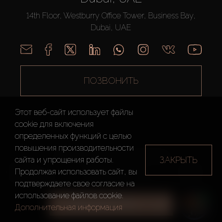
14th Floor, Westburry Office Tower, Business Bay,
Dubai, UAE
ПОЗВОНИТЬ
Этот веб-сайт использует файлы
cookie для включения
определенных функций c целью
повышения производительности
AX CAPITAL ©2026 Все Права Защищены
ЗАКРЫТЬ
сайта и упрощения работы.
Условия
Политика
Карта
Продолжая использовать сайт, вы
использования
конфиденциальности
сайта
подтверждаете свое согласие на
использование файлов cookie.
ВСЕ ФИЛЬТРЫ
Дополнительная информация