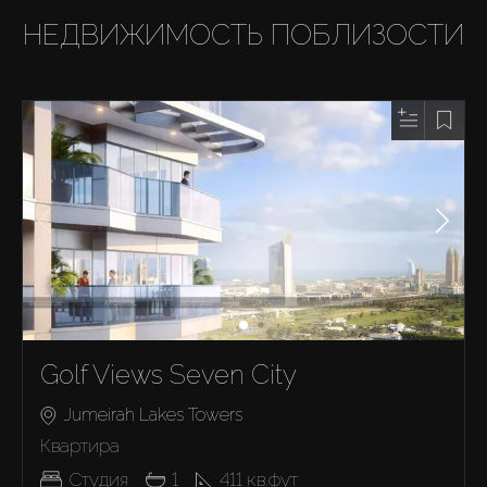
НЕДВИЖИМОСТЬ ПОБЛИЗОСТИ
Golf Views Seven City
Jumeirah Lakes Towers
Квартира
Студия
1
411
кв.фут