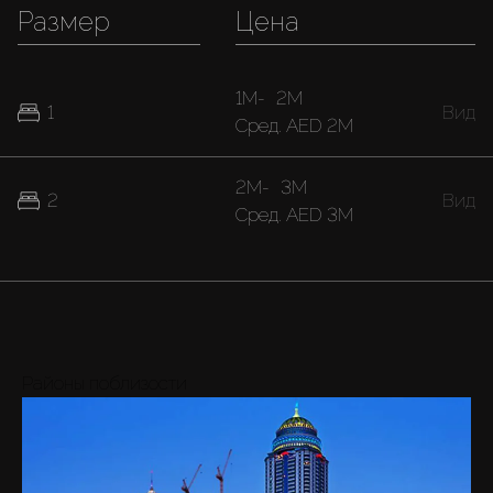
Размер
Цена
1M
-
2M
1
Вид
Cред.
AED 2M
2M
-
3M
2
Вид
Cред.
AED 3M
Районы поблизости