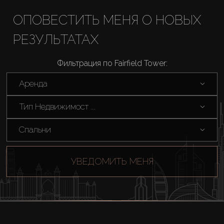
Новостройки
ОПОВЕСТИТЬ МЕНЯ О НОВЫХ
AX Journal
РЕЗУЛЬТАТАХ
Фильтрация по Fairfield Tower:
Каталоги
Аренда
Агенты
Тип Недвижимост ...
About Us
Спальни
УВЕДОМИТЬ МЕНЯ