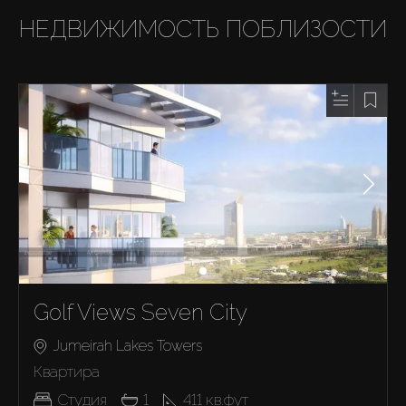
НЕДВИЖИМОСТЬ ПОБЛИЗОСТИ
Golf Views Seven City
Jumeirah Lakes Towers
Квартира
Студия
1
411
кв.фут