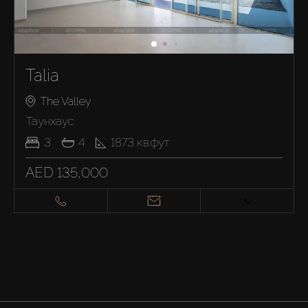
Talia
The Valley
Таунхаус
3
4
1873
кв.фут
AED 135,000