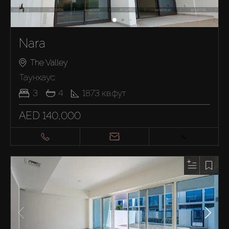
Nara
The Valley
Таунхаус
3
4
1873
кв.фут
AED 140,000