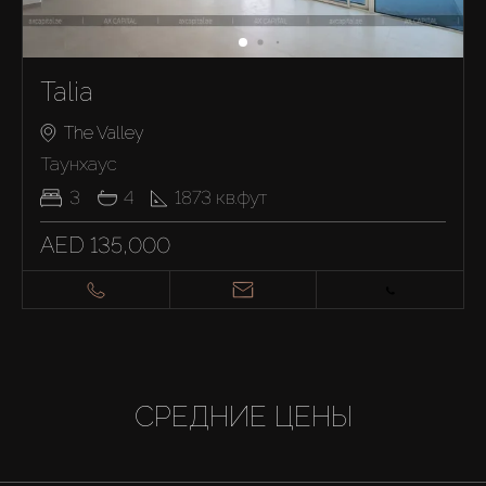
Talia
The Valley
Таунхаус
3
4
1873
кв.фут
AED 135,000
СРЕДНИЕ ЦЕНЫ