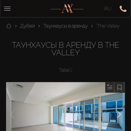
RU
Дубай
Таунхаусы в аренду
The Valley
ТАУНХАУСЫ В АРЕНДУ В THE
VALLEY
Talia
(1)