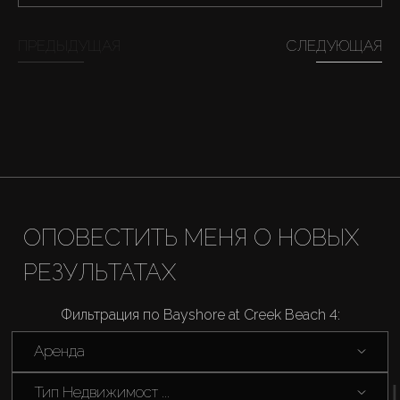
ПРЕДЫДУЩАЯ
СЛЕДУЮЩАЯ
Продажа
Новостройки
AX Journal
Каталоги
ОПОВЕСТИТЬ МЕНЯ О НОВЫХ
Агенты
РЕЗУЛЬТАТАХ
Фильтрация по Bayshore at Creek Beach 4:
About Us
Аренда
Тип Недвижимост ...