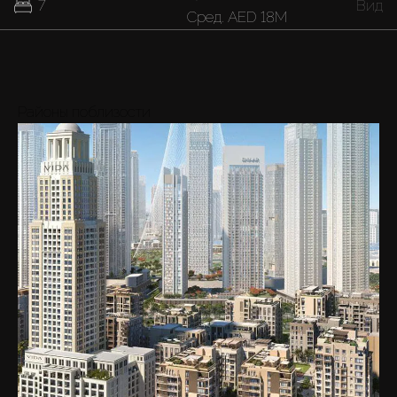
7
Вид
Cред.
AED 18M
Районы поблизости