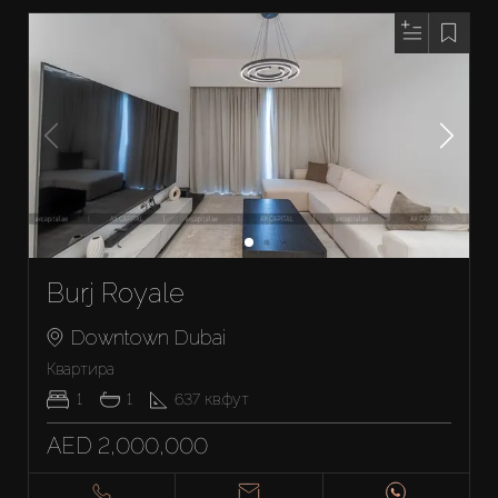
Burj Royale
Downtown Dubai
Квартира
1
1
637
кв.фут
AED 2,000,000