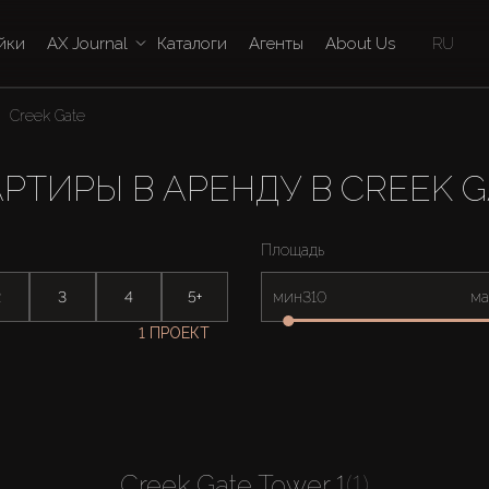
йки
AX Journal
Каталоги
Агенты
About Us
RU
Creek Gate
РТИРЫ В АРЕНДУ В CREEK 
Площадь
2
3
4
5+
мин
ма
1 ПРОЕКТ
Creek Gate Tower 1
(1)