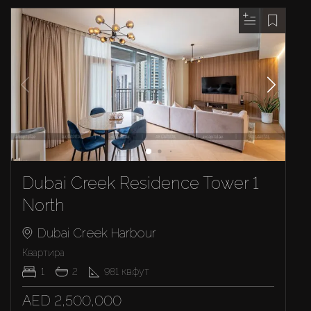
Dubai Creek Residence Tower 1
North
Dubai Creek Harbour
Квартира
1
2
981
кв.фут
AED 2,500,000