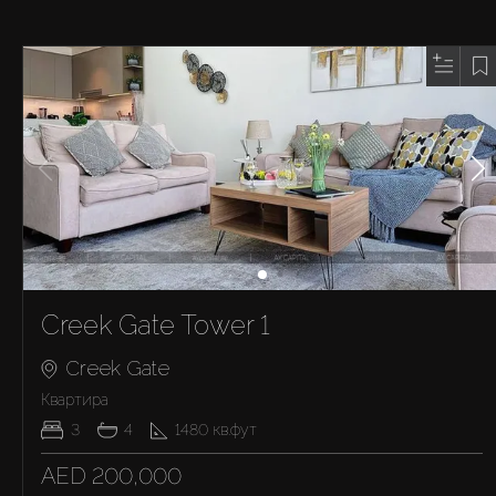
Creek Gate Tower 1
Creek Gate
Квартира
3
4
1480
кв.фут
AED 200,000