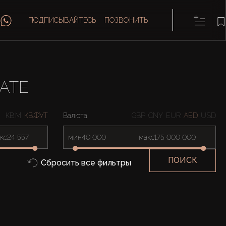
ПОДПИСЫВАЙТЕСЬ
ПОЗВОНИТЬ
GATE
КВ.М
КВ.ФУТ
Валюта
GBP
CNY
EUR
AED
USD
кс
мин
макс
ПОИСК
Сбросить все фильтры