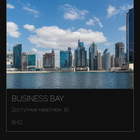
Купить
Аренда
Продажа
Новостройки
BUSINESS BAY
Доступные квартиры: 16
AX Journal
ВИД
Каталоги