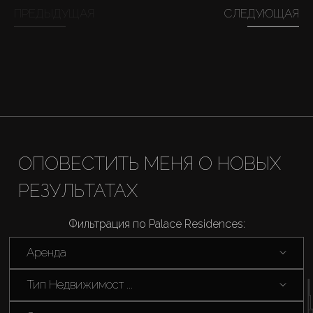
ПРЕДЫДУЩАЯ
СЛЕДУЮЩАЯ
Продажа
Новостройки
AX Journal
Каталоги
ОПОВЕСТИТЬ МЕНЯ О НОВЫХ
РЕЗУЛЬТАТАХ
Агенты
Фильтрация по Palace Residences:
About Us
Аренда
Тип Недвижимост ...