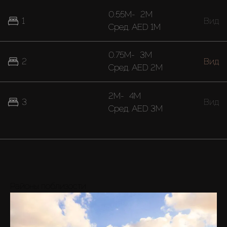
0.55M
-
2M
1
Вид
Cред.
AED 1M
0.75M
-
3M
2
Вид
Cред.
AED 2M
2M
-
4M
3
Вид
Cред.
AED 3M
Районы поблизости