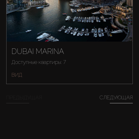
Купить
Аренда
Продажа
DUBAI MARINA
Новостройки
Доступные квартиры: 7
ВИД
AX Journal
Каталоги
ПРЕДЫДУЩАЯ
СЛЕДУЮЩАЯ
Агенты
About Us