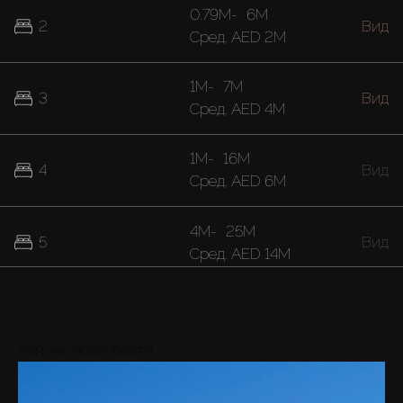
0.79M
-
6M
2
Вид
Cред.
AED 2M
1M
-
7M
3
Вид
Cред.
AED 4M
1M
-
16M
4
Вид
Cред.
AED 6M
4M
-
25M
5
Вид
Cред.
AED 14M
Районы поблизости