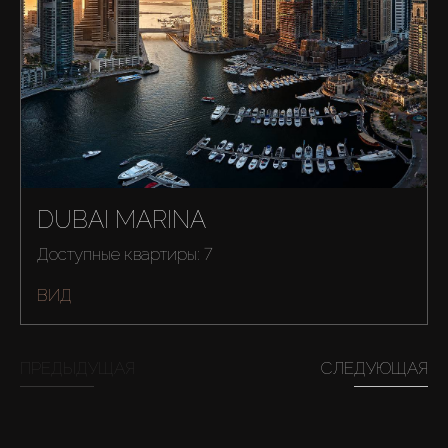
Новостройки
AX Journal
Каталоги
Агенты
DUBAI MARINA
About Us
Доступные квартиры: 7
ВИД
ПРЕДЫДУЩАЯ
СЛЕДУЮЩАЯ