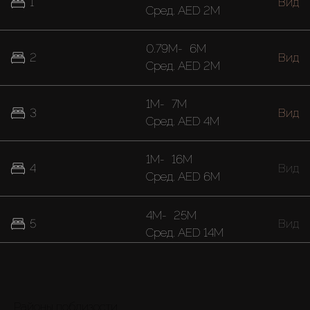
1
Вид
Cред.
AED 2M
0.79M
-
6M
2
Вид
Cред.
AED 2M
1M
-
7M
3
Вид
Cред.
AED 4M
1M
-
16M
4
Вид
Cред.
AED 6M
4M
-
25M
5
Вид
Cред.
AED 14M
Районы поблизости