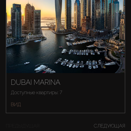
Купить
Аренда
Продажа
DUBAI MARINA
Доступные квартиры: 7
Новостройки
ВИД
AX Journal
ПРЕДЫДУЩАЯ
СЛЕДУЮЩАЯ
Каталоги