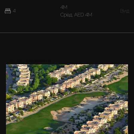
4M
4
Вид
Cред.
AED 4M
Районы поблизости