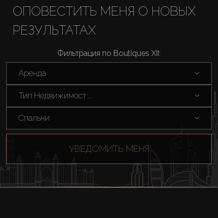
Купить
ОПОВЕСТИТЬ МЕНЯ О НОВЫХ
РЕЗУЛЬТАТАХ
Аренда
Фильтрация по Boutiques XII:
Продажа
Аренда
Новостройки
Тип Недвижимост ...
Спальни
AX Journal
УВЕДОМИТЬ МЕНЯ
Каталоги
Агенты
About Us