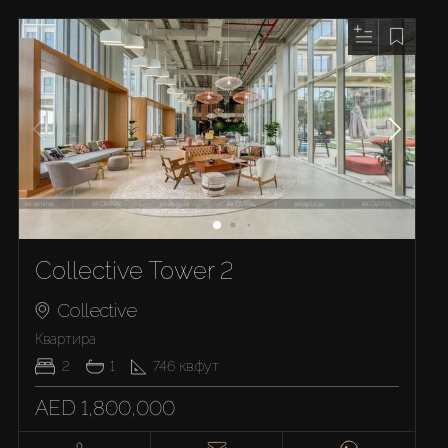
Collective Tower 2
Collective
Квартира
2
1
746
кв.фут
AED 1,800,000