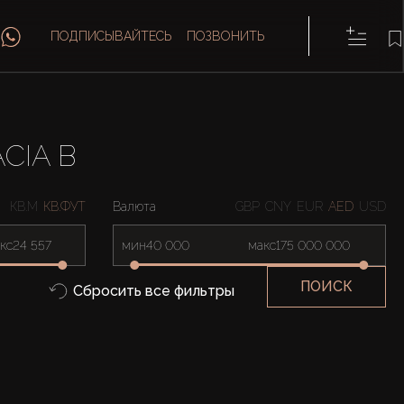
ПОДПИСЫВАЙТЕСЬ
ПОЗВОНИТЬ
CIA B
КВ.М
КВ.ФУТ
Валюта
GBP
CNY
EUR
AED
USD
кс
мин
макс
ПОИСК
Сбросить все фильтры