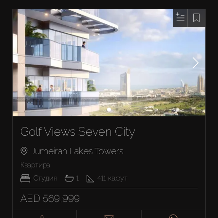
Golf Views Seven City
Jumeirah Lakes Towers
Квартира
Студия
1
411
кв.фут
AED 569,999