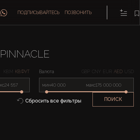
ПОДПИСЫВАЙТЕСЬ
ПОЗВОНИТЬ
 PINNACLE
КВ.М
КВ.ФУТ
Валюта
GBP
CNY
EUR
AED
USD
кс
мин
макс
ПОИСК
Сбросить все фильтры