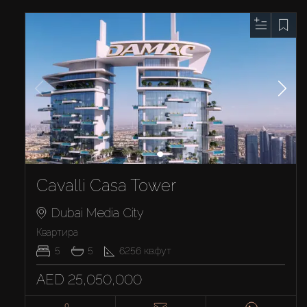
Cavalli Casa Tower
Dubai Media City
Квартира
5
5
6256
кв.фут
AED 25,050,000