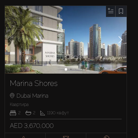
Marina Shores
Dubai Marina
Квартира
2
2
1190
кв.фут
AED 3,670,000