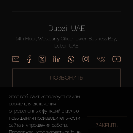
Dubai, UAE
14th Floor, Westburry Office Tower, Business Bay,
Dubai, UAE
ПОЗВОНИТЬ
Этот веб-сайт использует файлы
cookie для включения
определенных функций c целью
повышения производительности
AX CAPITAL ©2026 Все Права Защищены
ЗАКРЫТЬ
сайта и упрощения работы.
Условия
Политика
Карта
Продолжая использовать сайт, вы