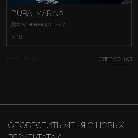
DUBAI MARINA
Доступные квартиры: 7
ВИД
Купить
ПРЕДЫДУЩАЯ
СЛЕДУЮЩАЯ
Аренда
Продажа
Новостройки
ОПОВЕСТИТЬ МЕНЯ О НОВЫХ
AX Journal
РЕЗУЛЬТАТАХ