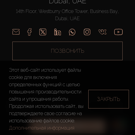
Dubai, UAE
14th Floor, Westburry Office Tower, Business Bay,
Dubai, UAE
ПОЗВОНИТЬ
Этот веб-сайт использует файлы
cookie для включения
определенных функций c целью
повышения производительности
AX CAPITAL ©2026 Все Права Защищены
ЗАКРЫТЬ
сайта и упрощения работы.
Условия
Политика
Карта
Продолжая использовать сайт, вы
использования
конфиденциальности
сайта
подтверждаете свое согласие на
использование файлов cookie.
ВСЕ ФИЛЬТРЫ
Дополнительная информация