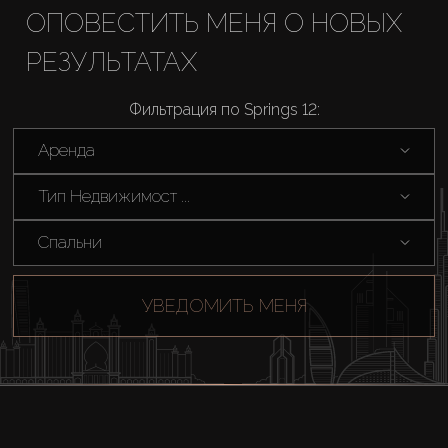
Купить
ОПОВЕСТИТЬ МЕНЯ О НОВЫХ
РЕЗУЛЬТАТАХ
Аренда
Фильтрация по Springs 12:
Продажа
Аренда
Новостройки
Тип Недвижимост ...
Спальни
AX Journal
УВЕДОМИТЬ МЕНЯ
Каталоги
Агенты
About Us