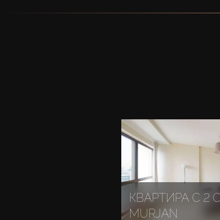
КВАРТИРА С 2
MURJAN