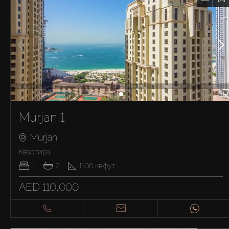
Murjan 1
Murjan
Квартира
1
2
1106
кв.фут
AED 110,000