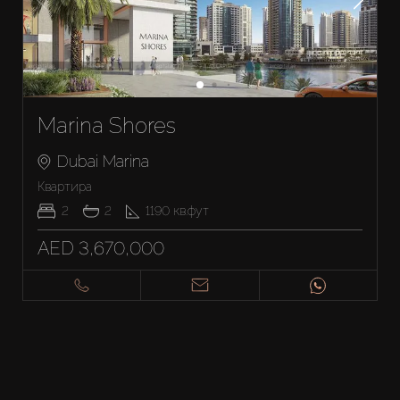
Marina Shores
Dubai Marina
Квартира
2
2
1190
кв.фут
AED 3,670,000