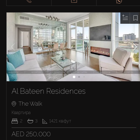
Al Bateen Residences
The Walk
Квартира
2
3
1421
кв.фут
AED 250,000