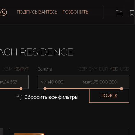
ПОДПИСЫВАЙТЕСЬ
ПОЗВОНИТЬ
ACH RESIDENCE
КВ.М
КВ.ФУТ
Валюта
GBP
CNY
EUR
AED
USD
кс
мин
макс
ПОИСК
Сбросить все фильтры