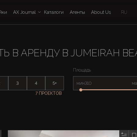
йки
AX Journal
Каталоги
Агенты
About Us
RU
 В АРЕНДУ В JUMEIRAH BE
Площадь
2
3
4
5+
мин
ма
7 ПРОЕКТОВ