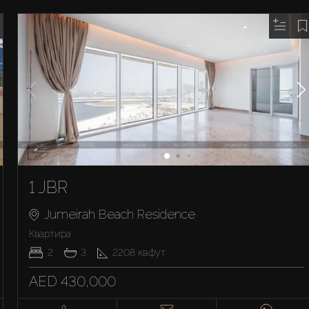
1 JBR
Jumeirah Beach Residence
Квартира
2
3
2208
кв.фут
AED 430,000