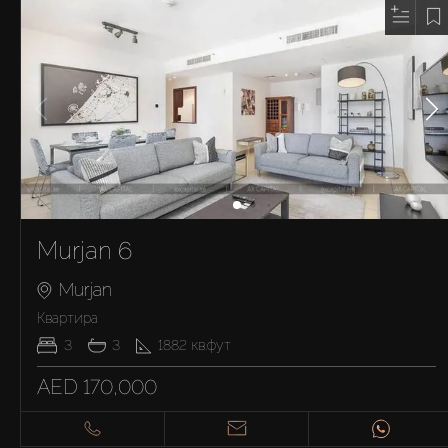
Murjan 6
Murjan
Квартира
3
3
1882
кв.фут
AED 170,000