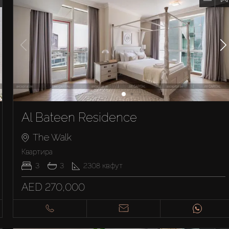
Al Bateen Residence
The Walk
Квартира
3
3
2308
кв.фут
AED 270,000