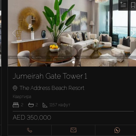
Jumeirah Gate Tower 1
The Address Beach Resort
Квартира
2
2
1157
кв.фут
AED 350,000