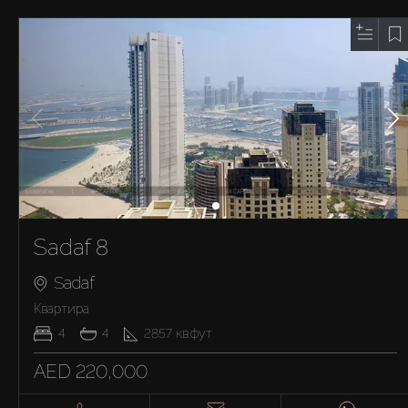
Sadaf 8
Sadaf
Квартира
4
4
2857
кв.фут
AED 220,000